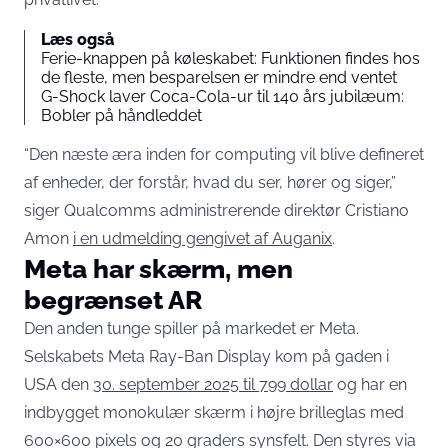
Læs også
Ferie-knappen på køleskabet: Funktionen findes hos
de fleste, men besparelsen er mindre end ventet
G-Shock laver Coca-Cola-ur til 140 års jubilæum:
Bobler på håndleddet
“Den næste æra inden for computing vil blive defineret
af enheder, der forstår, hvad du ser, hører og siger,”
siger Qualcomms administrerende direktør Cristiano
Amon
i en udmelding gengivet af Auganix
.
Meta har skærm, men
begrænset AR
Den anden tunge spiller på markedet er Meta.
Selskabets Meta Ray-Ban Display kom på gaden i
USA den
30. september 2025 til 799 dollar
og har en
indbygget monokulær skærm i højre brilleglas med
600×600 pixels og 20 graders synsfelt. Den styres via