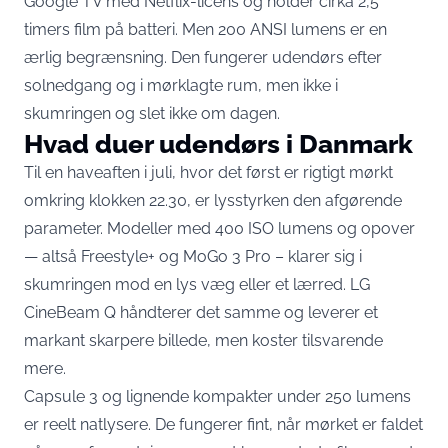
Google TV med Netflix-licens
og holder cirka 2,5
timers film på batteri. Men 200 ANSI lumens er en
ærlig begrænsning. Den fungerer udendørs efter
solnedgang og i mørklagte rum, men ikke i
skumringen og slet ikke om dagen.
Hvad duer udendørs i Danmark
Til en haveaften i juli, hvor det først er rigtigt mørkt
omkring klokken 22.30, er lysstyrken den afgørende
parameter. Modeller med 400 ISO lumens og opover
— altså Freestyle+ og MoGo 3 Pro – klarer sig i
skumringen mod en lys væg eller et lærred. LG
CineBeam Q håndterer det samme og leverer et
markant skarpere billede, men koster tilsvarende
mere.
Capsule 3 og lignende kompakter under 250 lumens
er reelt natlysere. De fungerer fint, når mørket er faldet