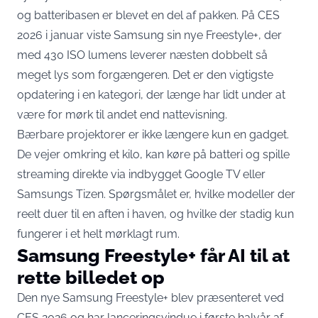
og batteribasen er blevet en del af pakken. På CES
2026 i januar viste Samsung sin nye Freestyle+, der
med
430 ISO lumens
leverer næsten dobbelt så
meget lys som forgængeren. Det er den vigtigste
opdatering i en kategori, der længe har lidt under at
være for mørk til andet end nattevisning.
Bærbare projektorer er ikke længere kun en gadget.
De vejer omkring et kilo, kan køre på batteri og spille
streaming direkte via indbygget Google TV eller
Samsungs Tizen. Spørgsmålet er, hvilke modeller der
reelt duer til en aften i haven, og hvilke der stadig kun
fungerer i et helt mørklagt rum.
Samsung Freestyle+ får AI til at
rette billedet op
Den nye Samsung Freestyle+ blev præsenteret ved
CES 2026 og har lanceringsvindue i første halvår af