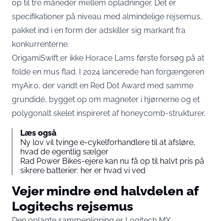
op til tre måneder mellem opladninger. Det er
specifikationer på niveau med almindelige rejsemus,
pakket ind i en form der adskiller sig markant fra
konkurrenterne.
OrigamiSwift er ikke Horace Lams første forsøg på at
folde en mus flad. I 2024 lancerede han forgængeren
myAir.0, der vandt en
Red Dot Award med samme
grundidé
, bygget op om magneter i hjørnerne og et
polygonalt skelet inspireret af honeycomb-strukturer.
Læs også
Ny lov vil tvinge e-cykelforhandlere til at afsløre,
hvad de egentlig sælger
Rad Power Bikes-ejere kan nu få op til halvt pris på
sikrere batterier: her er hvad vi ved
Vejer mindre end halvdelen af
Logitechs rejsemus
Den oplagte sammenligning er Logitech MX