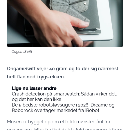
OrigamiSwift
OrigamiSwift vejer 40 gram og folder sig nærmest
helt flad ned i rygsækken.
Lige nu læser andre
Crash detection på smartwatch: Sådan virker det,
og det her kan den ikke
De 5 bedste robotstøvsugere i 2026: Dreame og
Roborock overtager markedet fra iRobot
Musen er bygget op om et foldemønster lånt fra
origami og skifter fra flad disk til fuld ergonomisk form