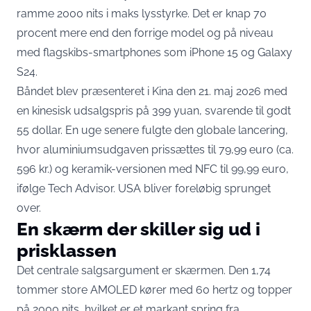
ramme 2000 nits i maks lysstyrke. Det er knap 70
procent mere end den forrige model og på niveau
med flagskibs-smartphones som iPhone 15 og Galaxy
S24.
Båndet blev
præsenteret i Kina den 21. maj 2026
med
en kinesisk udsalgspris på 399 yuan, svarende til godt
55 dollar. En uge senere fulgte den globale lancering,
hvor
aluminiumsudgaven prissættes til 79,99 euro (ca.
596 kr.) og keramik-versionen med NFC til 99,99 euro
,
ifølge Tech Advisor. USA bliver foreløbig sprunget
over.
En skærm der skiller sig ud i
prisklassen
Det centrale salgsargument er skærmen. Den 1,74
tommer store AMOLED kører med 60 hertz og topper
på 2000 nits, hvilket er
et markant spring fra