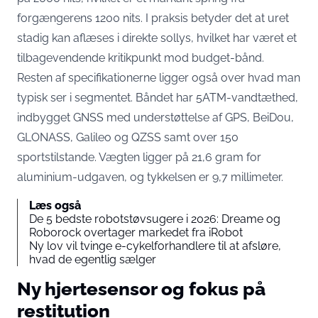
forgængerens 1200 nits
. I praksis betyder det at uret
stadig kan aflæses i direkte sollys, hvilket har været et
tilbagevendende kritikpunkt mod budget-bånd.
Resten af specifikationerne ligger også over hvad man
typisk ser i segmentet.
Båndet har 5ATM-vandtæthed,
indbygget GNSS med understøttelse af GPS, BeiDou,
GLONASS, Galileo og QZSS samt over 150
sportstilstande
. Vægten ligger på 21,6 gram for
aluminium-udgaven, og tykkelsen er 9,7 millimeter.
Læs også
De 5 bedste robotstøvsugere i 2026: Dreame og
Roborock overtager markedet fra iRobot
Ny lov vil tvinge e-cykelforhandlere til at afsløre,
hvad de egentlig sælger
Ny hjertesensor og fokus på
restitution