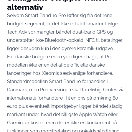
alternativ
Selvom Smart Band 10 Pro løfter sig fra det rene
budget-segment, er det ikke et fuldt smartur. Ifølge
Tech Advisor
mangler båndet dual-band GPS og
understøtter ikke Bluetooth-opkald
. NFC til betalinger
ligger desuden kun i den dyrere keramik-udgave.
For danske brugere er en yderligere hage, at Pro-
modellen ikke er en del af de officielle danske
lanceringer hos Xiaomis sædvanlige forhandlere.
Standardmodellen Smart Band 10 forhandles i
Danmark, men Pro-versionen skal foreløbig hentes via
internationale forhandlere. Til en pris på omkring 80
euro plus eventuelt importgebyr ligger båndet stadig
markant under, hvad det billigste Apple Watch eller
Garmin-ur koster, men det er ikke en konkurrent på
funktioner som mobilbetaling og opkaldshåndtering