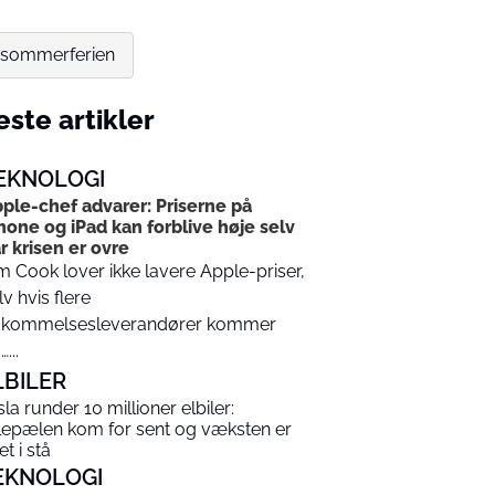
r sommerferien
ste artikler
EKNOLOGI
ple-chef advarer: Priserne på
hone og iPad kan forblive høje selv
r krisen er ovre
m Cook lover ikke lavere Apple-priser,
lv hvis flere
kommelsesleverandører kommer
...
LBILER
sla runder 10 millioner elbiler:
lepælen kom for sent og væksten er
t i stå
EKNOLOGI