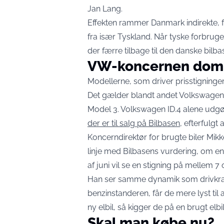
Jan Lang.
Effekten rammer Danmark indirekte, f
fra især Tyskland. Når tyske forbrug
der færre tilbage til den danske bilbas
VW-koncernen domi
Modellerne, som driver prisstigninger
Det gælder blandt andet Volkswagen 
Model 3. Volkswagen ID.4 alene udgø
der er til salg på Bilbasen
, efterfulgt
Koncerndirektør for brugte biler Mikk
linje med Bilbasens vurdering, om en
af juni vil se en stigning på mellem 
Han ser samme dynamik som drivkraft
benzinstanderen, får de mere lyst til a
ny elbil, så kigger de på en brugt elbil
Skal man købe nu?