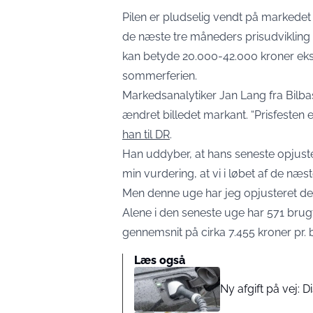
Pilen er pludselig vendt på markedet 
de næste tre måneders prisudvikling s
kan betyde 20.000-42.000 kroner ekstra
sommerferien.
Markedsanalytiker Jan Lang fra Bilba
ændret billedet markant. “Prisfesten 
han til DR
.
Han uddyber, at hans seneste opjuster
min vurdering, at vi i løbet af de næs
Men denne uge har jeg opjusteret det 
Alene i den seneste uge har 571 brugt
gennemsnit på cirka 7.455 kroner pr. bi
Læs også
Ny afgift på vej: D