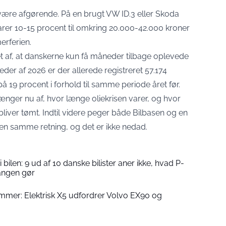
være afgørende. På en brugt VW ID.3 eller Skoda
rer 10-15 procent til omkring 20.000-42.000 kroner
erferien.
t af, at danskerne kun få måneder tilbage oplevede
neder af 2026 er der allerede registreret 57.174
på 19 procent i forhold til samme periode året før.
ænger nu af, hvor længe oliekrisen varer, og hvor
bliver tømt. Indtil videre peger både Bilbasen og en
den samme retning, og det er ikke nedad.
ilen: 9 ud af 10 danske bilister aner ikke, hvad P-
angen gør
ommer: Elektrisk X5 udfordrer Volvo EX90 og