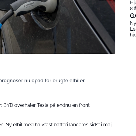
Hj
8 
G
Ny
Le
hj
rognoser nu opad for brugte elbiler.
ier: BYD overhaler Tesla på endnu en front
n: Ny elbil med halvfast batteri lanceres sidst i maj