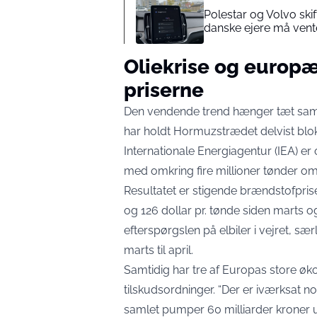
Polestar og Volvo ski
danske ejere må vent
Oliekrise og europæ
priserne
Den vendende trend hænger tæt sam
har holdt Hormuzstrædet delvist bloke
Internationale Energiagentur (IEA) e
med omkring fire millioner tønder om
Resultatet er stigende brændstofpris
og 126 dollar pr. tønde siden marts o
efterspørgslen på elbiler i vejret, sær
marts til april.
Samtidig har tre af Europas store ø
tilskudsordninger. “Der er iværksat n
samlet pumper 60 milliarder kroner ud i