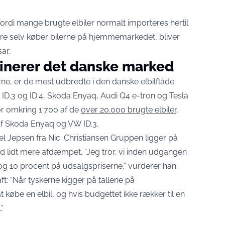
ordi mange brugte elbiler normalt importeres hertil
ere selv køber bilerne på hjemmemarkedet, bliver
ar.
nerer det danske marked
ne, er de mest udbredte i den danske elbilflåde.
ID.3 og ID.4, Skoda Enyaq, Audi Q4 e-tron og Tesla
r omkring 1.700 af de
over 20.000 brugte elbiler,
 af Skoda Enyaq og VW ID.3.
el Jepsen fra Nic. Christiansen Gruppen ligger på
d lidt mere afdæmpet. “Jeg tror, vi inden udgangen
7 og 10 procent på udsalgspriserne,” vurderer han.
: “Når tyskerne kigger på tallene på
t købe en elbil, og hvis budgettet ikke rækker til en
.”