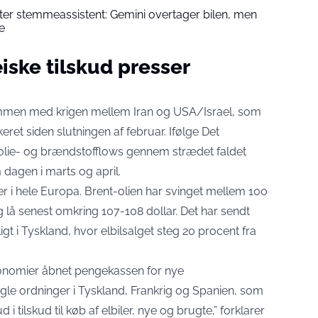
fter stemmeassistent: Gemini overtager bilen, men
e
iske tilskud presser
men med krigen mellem Iran og USA/Israel, som
ret siden slutningen af februar. Ifølge Det
r olie- og brændstofflows gennem strædet faldet
 dagen i marts og april.
er i hele Europa. Brent-olien har svinget mellem 100
g lå senest omkring 107-108 dollar. Det har sendt
ligt i Tyskland, hvor elbilsalget steg 20 procent fra
konomier åbnet pengekassen for nye
ogle ordninger i Tyskland, Frankrig og Spanien, som
 tilskud til køb af elbiler, nye og brugte,” forklarer