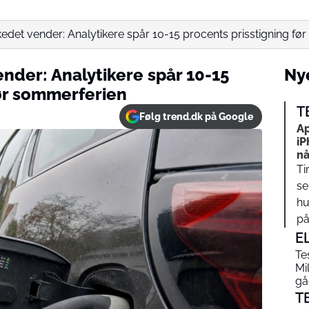
kedet vender: Analytikere spår 10-15 procents prisstigning fø
nder: Analytikere spår 10-15
Nye
før sommerferien
T
Følg trend.dk på Google
Ap
iP
nå
Ti
se
hu
på…
E
Te
Mi
gåe
T