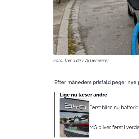
Foto: Trend.dk / AI Genereret
Efter måneders prisfald peger nye p
Lige nu læser andre
Først biler, nu batter
MG bliver først i verde