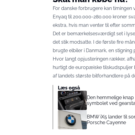
For danske forbrugere kan timingen 
Enyaq til 200.000-280.000 kroner sva
ekstra, hvis man venter til efter somm
Det er bemærkelsesværdigt set i lyse
det stik modsatte. I de første fire må
brugte elbiler i Danmark, en stigning 
Hvor langt opjusteringen rækker, afh
hurtigt de europæiske tilskudspuljer 
af landets største bilforhandlere på 
Læs også
Den hemmelige knap i b
symbolet ved gearst
BMW iX5 lander til s
Porsche Cayenne