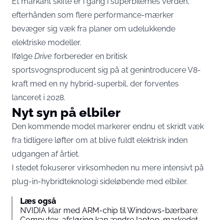
Et markant skifte er i gang i superbilernes verden,
efterhånden som flere performance-mærker
bevæger sig væk fra planer om udelukkende
elektriske modeller.
Ifølge
Drive
forbereder en britisk
sportsvognsproducent sig på at genintroducere V8-
kraft med en ny hybrid-superbil, der forventes
lanceret i 2028.
Nyt syn på elbiler
Den kommende model markerer endnu et skridt væk
fra tidligere løfter om at blive fuldt elektrisk inden
udgangen af årtiet.
I stedet fokuserer virksomheden nu mere intensivt på
plug-in-hybridteknologi sideløbende med elbiler.
Læs også
NVIDIA klar med ARM-chip til Windows-bærbare:
Computex-afsløring kan ændre laptop-markedet