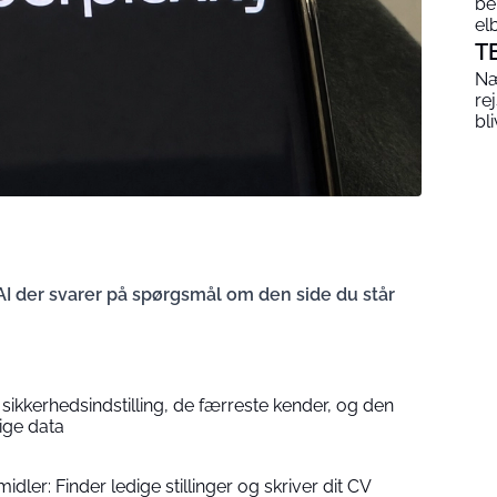
be
elb
T
Næ
re
bl
AI der svarer på spørgsmål om den side du står
sikkerhedsindstilling, de færreste kender, og den
ige data
dler: Finder ledige stillinger og skriver dit CV