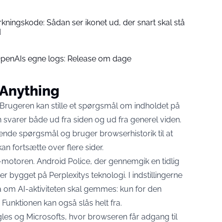
rkningskode: Sådan ser ikonet ud, der snart skal stå
d
OpenAIs egne logs: Release om dage
 Anything
 Brugeren kan stille et spørgsmål om indholdet på
svarer både ud fra siden og ud fra generel viden.
gende spørgsmål
og bruger browserhistorik til at
n fortsætte over flere sider.
AI-motoren. Android Police, der gennemgik en tidlig
 er bygget på Perplexitys teknologi
. I indstillingerne
om AI-aktiviteten skal gemmes: kun for den
. Funktionen kan også slås helt fra.
es og Microsofts, hvor browseren får adgang til