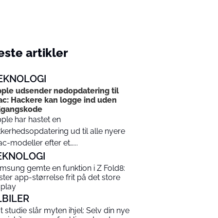
ste artikler
EKNOLOGI
ple udsender nødopdatering til
c: Hackere kan logge ind uden
dgangskode
ple har hastet en
kkerhedsopdatering ud til alle nyere
c-modeller efter et…...
EKNOLOGI
msung gemte en funktion i Z Fold8:
ster app-størrelse frit på det store
splay
LBILER
t studie slår myten ihjel: Selv din nye