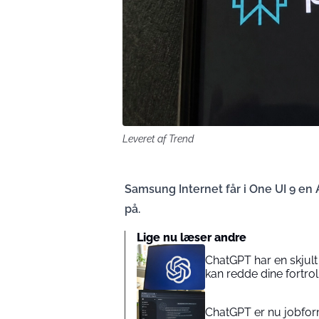
Leveret af Trend
Samsung Internet får i One UI 9 en 
på.
Lige nu læser andre
ChatGPT har en skjult 
kan redde dine fortrol
ChatGPT er nu jobformi