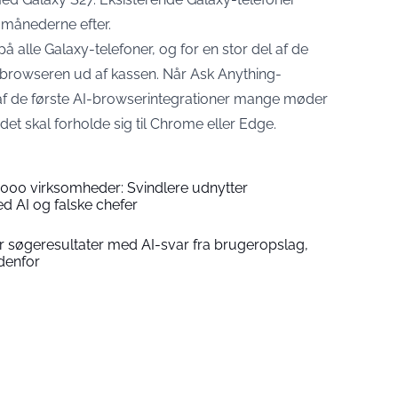
 månederne efter.
å alle Galaxy-telefoner, og for en stor del af de
browseren ud af kassen. Når Ask Anything-
en af de første AI-browserintegrationer mange møder
det skal forholde sig til Chrome eller Edge.
.000 virksomheder: Svindlere udnytter
 AI og falske chefer
r søgeresultater med AI-svar fra brugeropslag,
denfor