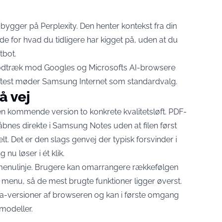
bygger på Perplexity. Den henter kontekst fra din
de for hvad du tidligere har kigget på, uden at du
tbot.
dtræk mod Googles og Microsofts AI-browsere
ftest møder Samsung Internet som standardvalg.
å vej
n kommende version to konkrete kvalitetsløft. PDF-
åbnes direkte i Samsung Notes
uden at filen først
. Det er den slags genvej der typisk forsvinder i
u løser i ét klik.
g menulinje. Brugere kan omarrangere rækkefølgen
rs menu, så de mest brugte funktioner ligger øverst.
eta-versioner af browseren og kan
i første omgang
modeller.