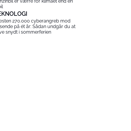
nzinbil er værre for klimaet end en
il
EKNOLOGI
sten 270.000 cyberangreb mod
jsende på ét år: Sådan undgår du at
ive snydt i sommerferien