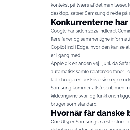
kontekst på tværs af det man læser
desktop, satser Samsung direkte på 
Konkurrenterne har 
Google har siden 2025 indlejret Gemi
flere faner
og sammenligne informati
Copilot ind i Edge, hvor den
kan se al
er i gang med.
Apple gik en anden vej i juni, da Sa
automatisk
samle relaterede faner
i 
lade brugeren beskrive sine egne udvi
Samsung kommer altså sent, men med e
kildeangivne svar, og funktionen ligg
bruger som standard.
Hvornår får danske 
One UI 9 er Samsungs næste store op
debutere i starten af 2027 sammen 