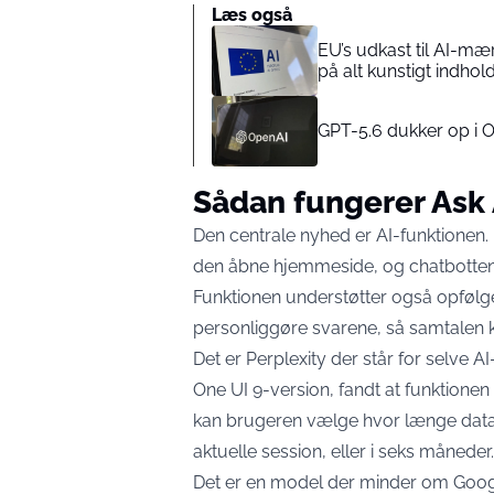
Læs også
EU’s udkast til AI-mæ
på alt kunstigt indhol
GPT-5.6 dukker op i 
Sådan fungerer Ask
Den centrale nyhed er AI-funktionen.
den åbne hjemmeside, og chatbotten 
Funktionen
understøtter også opføl
personliggøre svarene, så samtalen ka
Det er Perplexity der står for selve 
One UI 9-version, fandt at
funktionen
kan brugeren vælge hvor længe data 
aktuelle session, eller i seks måneder
Det er en model der minder om Googl