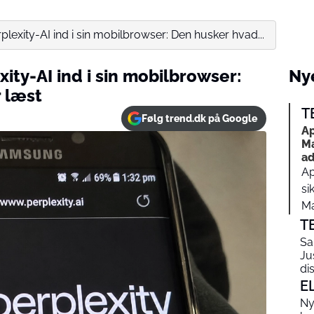
exity-AI ind i sin mobilbrowser: Den husker hvad...
ty-AI ind i sin mobilbrowser:
Nye
 læst
T
Følg trend.dk på Google
Ap
Ma
a
Ap
si
Ma
T
Sa
Ju
di
E
Ny