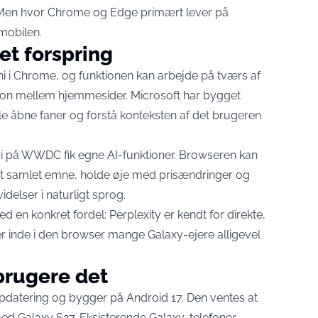
. Men hvor Chrome og Edge primært lever på
mobilen.
et forspring
ni i Chrome, og funktionen kan
arbejde på tværs af
on mellem hjemmesider. Microsoft har bygget
le åbne faner
og forstå konteksten af det brugeren
fari på WWDC fik egne AI-funktioner. Browseren kan
et samlet emne, holde øje med prisændringer og
delser i naturligt sprog.
n konkret fordel: Perplexity er kendt for direkte,
er inde i den browser mange Galaxy-ejere alligevel
brugere det
datering og bygger på Android 17. Den ventes at
med Galaxy S27
. Eksisterende Galaxy-telefoner