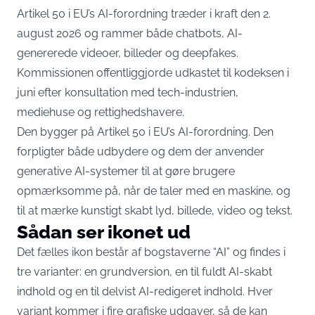
Artikel 50 i EU’s AI-forordning træder i kraft den 2.
august 2026 og rammer både chatbots, AI-
genererede videoer, billeder og deepfakes.
Kommissionen offentliggjorde udkastet til kodeksen
i
juni efter konsultation med tech-industrien,
mediehuse og rettighedshavere.
Den bygger på Artikel 50 i EU’s AI-forordning. Den
forpligter både udbydere og dem der anvender
generative AI-systemer til at gøre brugere
opmærksomme på, når de taler med en maskine, og
til at mærke kunstigt skabt lyd, billede, video og tekst.
Sådan ser ikonet ud
Det fælles ikon består af bogstaverne “AI” og findes i
tre varianter: en grundversion, en til fuldt AI-skabt
indhold og en til delvist AI-redigeret indhold. Hver
variant kommer i fire grafiske udgaver, så de kan