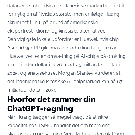
datacenter-chip i Kina. Det kinesiske marked var indtil
for nylig en af Nvidias største, men er ifølge Huang
skrumpet til nul
på grund af amerikanske
eksportrestriktioner og kinesiske alternativer.
Den vigtigste lokale udfordrer er Huawei, hvis chip
Ascend 950PR gik i masseproduktion tidligere i år.
Huawei venter en omsætning på AI-chips på omkring
12 milliarder dollar i 2026 mod 7,5 milliarder dollar i
2025, og analysehuset Morgan Stanley vurderer, at
det indenlandske kinesiske AI-chipmarked kan nå 67
milliarder dollar i 2030.
Hvorfor det rammer din
ChatGPT-regning
Når Huang lægger så meget vægt på at sikre
kapacitet hos TSMC, handler det om mere end
Nvidias egen omsætning. Vera Rubin er den platform,