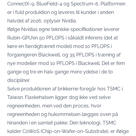
ConnectX-9, BlueField-4 og Spectrum-6. Platformen
er i fuld produktion og leveres til kunder i anden
halvdel af 2026
, oplyser Nvidia.
Ifølge
Nvidias egne tekniske specifikationer
leverer
Rubin-GPU’en 50 PFLOPS i såkaldt inferens (det at
køre en færdigtrænet model) mod 10 PFLOPS i
forgængeren Blackwell, og 35 PFLOPS i træning af
nye modeller mod 10 PFLOPS i Blackwell. Det er fem
gange og tre en halv gange mere ydelse i de to
discipliner.
Selve produktionen af brikkerne foregår hos TSMC i
Taiwan. Flaskehalsen ligger dog ikke ved selve
regneenheden, men ved den proces, hvor
regneenheden og hukommelsen lægges oven på
hinanden i en samlet pakke. Den teknologi, TSMC
kalder CoWoS (Chip-on-Wafer-on-Substrate),
er ifølge