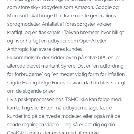
som store sky-udbydere som Amazon, Google og
Microsoft skal bruge til at køre næste generations
sprogmodeller. Antallet af forespørgsler vokser
kraftigt, og en flaskehals i Taiwan bremser, hvor billigt
og hvor hurtigt en udbyder som OpenAI eller
Anthropic kan svare deres kunder.
Hukommelsen, der sidder oven på selve GPU’en, er
allerede blevet markant dyrere. Det er “en udfordring
for forbrugerne” og “en meget vigtig form for inflation”,
sagde Huang ifølge Focus Taiwan
, da han blev spurgt
om de stigende priser.
Hvis pakkeprocessen hos TSMC ikke kan følge med,
kan to ting ske. Enten må udbyderne tage færre
kunder ind på de nyeste modeller, eller også må de
sende regningen videre — og så er det dig og din
ChatGPT-konto, der ender med at mærke