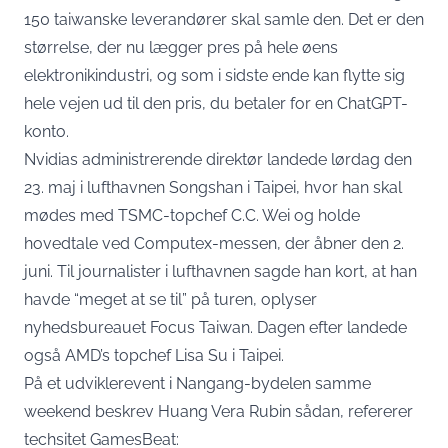
150 taiwanske leverandører skal samle den. Det er den
størrelse, der nu lægger pres på hele øens
elektronikindustri, og som i sidste ende kan flytte sig
hele vejen ud til den pris, du betaler for en ChatGPT-
konto.
Nvidias administrerende direktør landede lørdag den
23. maj i lufthavnen Songshan i Taipei, hvor han skal
mødes med TSMC-topchef C.C. Wei og holde
hovedtale ved Computex-messen, der åbner den 2.
juni. Til journalister i lufthavnen sagde han kort, at han
havde “meget at se til” på turen,
oplyser
nyhedsbureauet Focus Taiwan
. Dagen efter landede
også AMD’s topchef Lisa Su i Taipei.
På et udviklerevent i Nangang-bydelen samme
weekend beskrev Huang Vera Rubin sådan,
refererer
techsitet GamesBeat
: