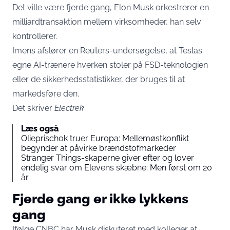
Det ville være fjerde gang, Elon Musk orkestrerer en
milliardtransaktion mellem virksomheder, han selv
kontrollerer.
Imens afslører en Reuters-undersøgelse, at Teslas
egne AI-trænere hverken stoler på FSD-teknologien
eller de sikkerhedsstatistikker, der bruges til at
markedsføre den.
Det skriver
Electrek
Læs også
Olieprischok truer Europa: Mellemøstkonflikt
begynder at påvirke brændstofmarkeder
Stranger Things-skaperne giver efter og lover
endelig svar om Elevens skæbne: Men først om 20
år
Fjerde gang er ikke lykkens
gang
Ifølge CNBC har Musk diskuteret med kolleger at