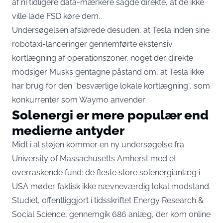
af ni tidligere data-mærkere sagde direkte, at de ikke
ville lade FSD køre dem.
Undersøgelsen afslørede desuden, at Tesla inden sine
robotaxi-lanceringer gennemførte ekstensiv
kortlægning af operationszoner, noget der direkte
modsiger Musks gentagne påstand om, at Tesla ikke
har brug for den “besværlige lokale kortlægning”, som
konkurrenter som Waymo anvender.
Solenergi er mere populær end
medierne antyder
Midt i al støjen kommer en ny undersøgelse fra
University of Massachusetts Amherst med et
overraskende fund: de fleste store solenergianlæg i
USA møder faktisk ikke nævneværdig lokal modstand.
Studiet, offentliggjort i tidsskriftet Energy Research &
Social Science, gennemgik 686 anlæg, der kom online