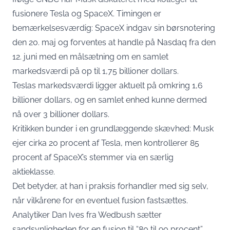
fusionere Tesla og SpaceX. Timingen er
bemærkelsesværdig: SpaceX indgav sin børsnotering
den 20. maj og forventes at handle på Nasdaq fra den
12. juni med en målsætning om en samlet
markedsværdi på op til 1,75 billioner dollars.
Teslas markedsværdi ligger aktuelt på omkring 1,6
billioner dollars, og en samlet enhed kunne dermed
nå over 3 billioner dollars.
Kritikken bunder i en grundlæggende skævhed: Musk
ejer cirka 20 procent af Tesla, men kontrollerer 85
procent af SpaceX’s stemmer via en særlig
aktieklasse.
Det betyder, at han i praksis forhandler med sig selv,
når vilkårene for en eventuel fusion fastsættes.
Analytiker Dan Ives fra Wedbush sætter
sandsynligheden for en fusion til “80 til 90 procent”