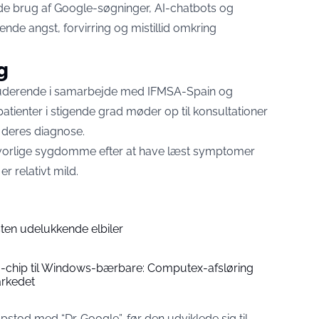
de brug af Google-søgninger, AI-chatbots og
ende angst, forvirring og mistillid omkring
g
studerende i samarbejde med IFMSA-Spain og
patienter i stigende grad møder op til konsultationer
 deres diagnose.
f alvorlige sygdomme efter at have læst symptomer
er relativt mild.
ten udelukkende elbiler
-chip til Windows-bærbare: Computex-afsløring
rkedet
opstod med “Dr. Google”, før den udviklede sig til