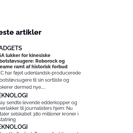
ste artikler
ADGETS
A lukker for kinesiske
botstøvsugere: Roborock og
eame ramt af historisk forbud
C har føjet udenlandsk-producerede
botstøvsugere til sin sortliste og
okerer dermed nye…...
EKNOLOGI
ay sendte levende edderkopper og
kerlakker til journalisters hjem: Nu
taler selskabet 380 millioner kroner i
statning
EKNOLOGI