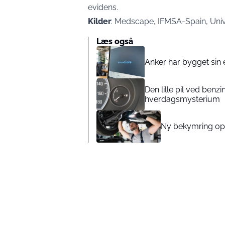
evidens.
Kilder
: Medscape, IFMSA-Spain, Univ
Læs også
Anker har bygget sin 
Den lille pil ved benzi
hverdagsmysterium
Ny bekymring ops