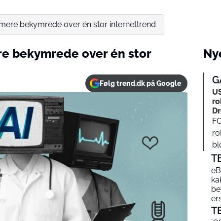
 mere bekymrede over én stor internettrend
re bekymrede over én stor
Nye
G
Følg trend.dk på Google
US
ro
Dr
FC
ro
bl
T
eB
ka
be
er
T