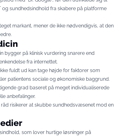
 og sundhedsindhold fra skabere på platforme
teget markant, mener de ikke nødvendigvis, at den
bedre.
icin
n bygger på klinisk vurdering snarere end
kendelse fra internettet.
ikke fuldt ud kan tage højde for faktorer som
eller patientens sociale og økonomiske baggrund.
 stigende grad baseret på meget individualiserede
le anbefalinger.
de råd risikerer at skubbe sundhedsvæsenet mod en
medier
edsindhold, som lover hurtige løsninger på