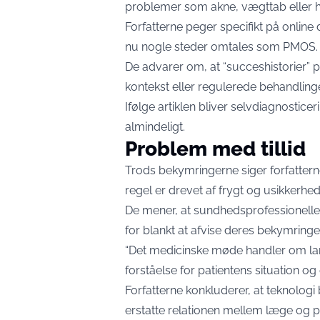
problemer som akne, vægttab eller ho
Forfatterne peger specifikt på onlin
nu nogle steder omtales som PMOS.
De advarer om, at “succeshistorier” 
kontekst eller regulerede behandlin
Ifølge artiklen bliver selvdiagnosti
almindeligt.
Problem med tillid
Trods bekymringerne siger forfattern
regel er drevet af frygt og usikkerhe
De mener, at sundhedsprofessionelle b
for blankt at afvise deres bekymringer
“Det medicinske møde handler om la
forståelse for patientens situation og e
Forfatterne konkluderer, at teknologi
erstatte relationen mellem læge og pa