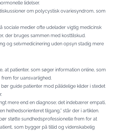
rmonelle lidelser.
e diskussioner om polycystisk ovariesyndrom, som
på sociale medier ofte udelader vigtig medicinsk
ger, der bruges sammen med kosttilskud.
cering og selvmedicinering uden opsyn stadig mere
e, at patienter, som søger information online, som
d frem for uansvarlighed.
ør guide patienter mod pålidelige kilder i stedet
.
ngt mere end en diagnose; det indebærer empati,
n helhedsorienteret tilgang,” står der i artiklen.
 bør støtte sundhedsprofessionelle frem for at
tient, som bygger på tillid og videnskabelig