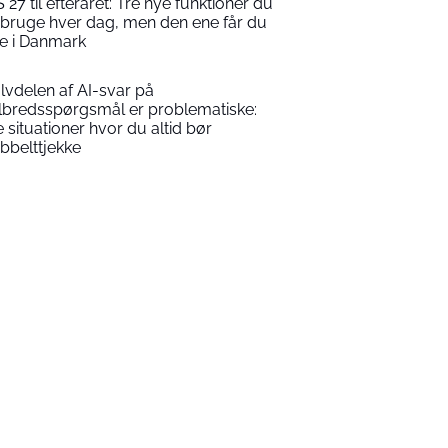
S 27 til efteråret: Tre nye funktioner du
l bruge hver dag, men den ene får du
ke i Danmark
lvdelen af AI-svar på
lbredsspørgsmål er problematiske:
e situationer hvor du altid bør
bbelttjekke