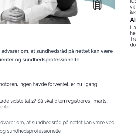
iO
vi
ik
AI
Ha
he
Tr
do
advarer om, at sundhedsråd på nettet kan være
ienter og sundhedsprofessionelle.
toren, ingen havde forventet, er nu i gang
e sidste tal 2? Så skal bilen registreres i marts,
vente
dvarer om, at sundhedsråd på nettet kan være ved
 og sundhedsprofessionelle.