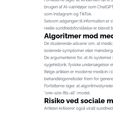
brugen af AI-værktøjer som ChatGPT
som Instagram og TikTok.
Selvom adgangen til information er s
reelle sundhedsforståelse er blevet 
Algoritmer mod med
De studerende advarer om, at medici
isolerede symptomer eller mønstergen
De argumenterer for, at AI-systemer 
sygehistorik, fysiske undersøgelser 
Ifølge artiklen er moderne medicin i
behandlingsmetoder frem for generel
Forfatterne siger, at algoritmestyre
“one-size-fits-all”-model.
Risiko ved sociale 
Artiklen kritiserer også viralt sundh