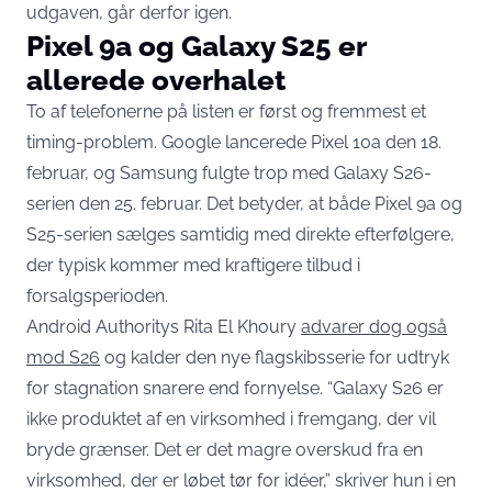
udgaven, går derfor igen.
Pixel 9a og Galaxy S25 er
allerede overhalet
To af telefonerne på listen er først og fremmest et
timing-problem. Google lancerede Pixel 10a den 18.
februar, og Samsung fulgte trop med Galaxy S26-
serien den 25. februar. Det betyder, at både Pixel 9a og
S25-serien sælges samtidig med direkte efterfølgere,
der typisk kommer med kraftigere tilbud i
forsalgsperioden.
Android Authoritys Rita El Khoury
advarer dog også
mod S26
og kalder den nye flagskibsserie for udtryk
for stagnation snarere end fornyelse. “Galaxy S26 er
ikke produktet af en virksomhed i fremgang, der vil
bryde grænser. Det er det magre overskud fra en
virksomhed, der er løbet tør for idéer,” skriver hun i en