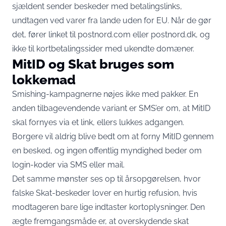
sjældent sender beskeder med betalingslinks,
undtagen ved varer fra lande uden for EU
. Når de gør
det, fører linket til postnord.com eller postnord.dk, og
ikke til kortbetalingssider med ukendte domæner.
MitID og Skat bruges som
lokkemad
Smishing-kampagnerne nøjes ikke med pakker. En
anden tilbagevendende variant er SMS’er om, at MitID
skal fornyes via et link, ellers lukkes adgangen.
Borgere vil
aldrig blive bedt om at forny MitID
gennem
en besked, og ingen offentlig myndighed beder om
login-koder via SMS eller mail.
Det samme mønster ses op til årsopgørelsen, hvor
falske Skat-beskeder lover en hurtig refusion, hvis
modtageren bare lige indtaster kortoplysninger. Den
ægte fremgangsmåde er, at
overskydende skat