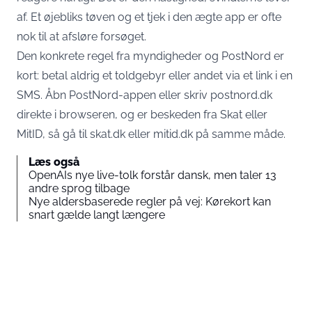
af. Et øjebliks tøven og et tjek i den ægte app er ofte
nok til at afsløre forsøget.
Den konkrete regel fra myndigheder og PostNord er
kort: betal aldrig et toldgebyr eller andet via et link i en
SMS. Åbn PostNord-appen eller skriv postnord.dk
direkte i browseren, og er beskeden fra Skat eller
MitID, så gå til skat.dk eller mitid.dk på samme måde.
Læs også
OpenAIs nye live-tolk forstår dansk, men taler 13
andre sprog tilbage
Nye aldersbaserede regler på vej: Kørekort kan
snart gælde langt længere