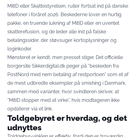
MitID eller Skattestyrelsen, ruller fortsat ind på danske
telefoner i foråret 2026. Beskederne lover en hurtig
pakke, en truende lukning af MitID eller en uventet
skatterefusion, og de leder alle ind på falske
betalingssider, der støvsuger kortoplysninger og
loginkoder.
Mønsteret er kendt, men presset stiger. Det officielle
borgersite
Sikkerdigital.dk peger på “beskeden fra
PostNord med nem betaling af restportoen”
som et af
de mest udbredte eksempler på smishing i Danmark,
sammen med varianter, hvor svindleren skriver, at
“MitID stopper med at virke”, hvis modtageren ikke
opdaterer via et link.
Toldgebyret er hverdag, og det
udnyttes
Toldgebyr-vinklen er effektiv, fordi den er troværdig.