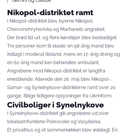
Gemini og Claude
Nikopol-distriktet ramt
I Nikopol-distriktet blev byerne Nikopol,
Chervonohryhorivka og Marhanets angrebet.
Der brød ild ud, og flere køretøjer blev beskadiget.
Tre personer kom til skade: en 58-årig mand blev
indlagt i moderat tilstand, mens en 17-årig dreng og
en 62-årig mand kan behandles ambulant.
Angrebene mod Nikopol-distriktet er langtfra
enestående. Allerede den 26. maj blev Nikopol-,
Samar- og Synelnykove-distrikterne ramt over 20
gange, ifølge tidligere oplysninger fra Ukrinform.
Civilboliger i Synelnykove
I Synelnykove-distriktet gik angrebene ud over
lokalsamfundene Pokrovske og Vasylkivka.
Et privathus og et sommerkøkken blev ødelagt. En