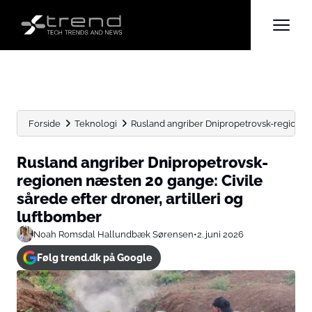
Forside
Teknologi
Rusland angriber Dnipropetrovsk-regionen n
Rusland angriber Dnipropetrovsk-
regionen næsten 20 gange: Civile
sårede efter droner, artilleri og
luftbomber
Noah Romsdal Hallundbæk Sørensen
•
2. juni 2026
Følg trend.dk på Google