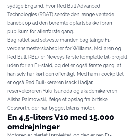
sydlige England, hvor Red Bull Advanced
Technologies (RBAT) sendte den længe ventede
banebil op ad den berømte opfartsbakke foran
publikum for allerførste gang.
Bag rattet sad selveste manden bag talrige F1-
verdensmesterskabsbiler for Williams, McLaren og
Red Bull. RB17 er Neweys første komplette bil-projekt
uden for en F1-stald, og det er også første gang, at
han selv har kørt den offentligt. Med ham i cockpittet
er også Red Bull-køreren Isack Hadjar,
reservekøreren Yuki Tsunoda og akademikøreren
Alisha Palmowski,
ifølge et opslag fra britiske
Cosworth
, der har bygget bilens motor.
En 4,5-liters V10 med 15.000
omdrejninger
Motoren er hjertet i projektet, og den er ren F1-