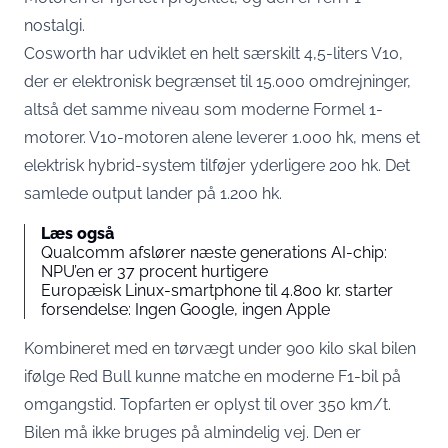
nostalgi.
Cosworth har
udviklet en helt særskilt 4,5-liters V10,
der er elektronisk begrænset til 15.000 omdrejninger
,
altså det samme niveau som moderne Formel 1-
motorer. V10-motoren alene leverer 1.000 hk, mens et
elektrisk hybrid-system tilføjer yderligere 200 hk. Det
samlede output lander på
1.200 hk
.
Læs også
Qualcomm afslører næste generations AI-chip:
NPU’en er 37 procent hurtigere
Europæisk Linux-smartphone til 4.800 kr. starter
forsendelse: Ingen Google, ingen Apple
Kombineret med en tørvægt under 900 kilo skal bilen
ifølge Red Bull kunne matche en moderne F1-bil på
omgangstid. Topfarten er oplyst til
over 350 km/t
.
Bilen må ikke bruges på almindelig vej. Den er