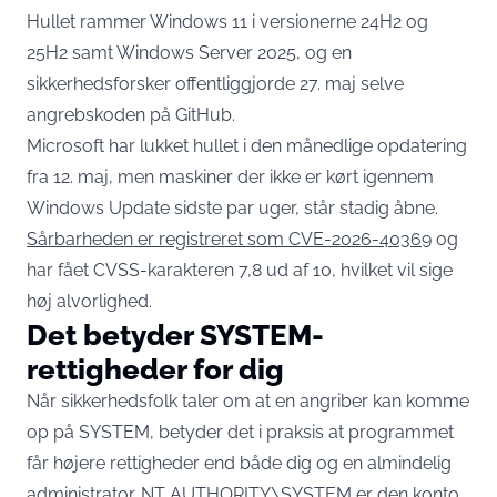
Hullet rammer Windows 11 i versionerne 24H2 og
25H2 samt Windows Server 2025, og en
sikkerhedsforsker offentliggjorde 27. maj selve
angrebskoden på GitHub.
Microsoft har lukket hullet i den månedlige opdatering
fra 12. maj, men maskiner der ikke er kørt igennem
Windows Update sidste par uger, står stadig åbne.
Sårbarheden er registreret som CVE-2026-40369
og
har fået CVSS-karakteren 7,8 ud af 10, hvilket vil sige
høj alvorlighed.
Det betyder SYSTEM-
rettigheder for dig
Når sikkerhedsfolk taler om at en angriber kan komme
op på SYSTEM, betyder det i praksis at programmet
får højere rettigheder end både dig og en almindelig
administrator. NT AUTHORITY\SYSTEM er den konto