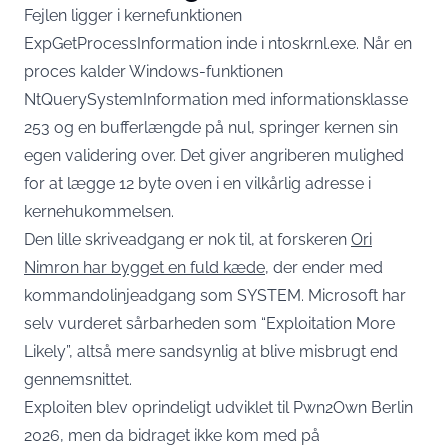
Fejlen ligger i kernefunktionen
ExpGetProcessInformation inde i ntoskrnl.exe. Når en
proces kalder Windows-funktionen
NtQuerySystemInformation med informationsklasse
253 og en bufferlængde på nul, springer kernen sin
egen validering over. Det giver angriberen mulighed
for at lægge 12 byte oven i en vilkårlig adresse i
kernehukommelsen.
Den lille skriveadgang er nok til, at forskeren
Ori
Nimron har bygget en fuld kæde
, der ender med
kommandolinjeadgang som SYSTEM. Microsoft har
selv vurderet sårbarheden som “Exploitation More
Likely”, altså mere sandsynlig at blive misbrugt end
gennemsnittet.
Exploiten blev oprindeligt udviklet til Pwn2Own Berlin
2026, men da bidraget ikke kom med på