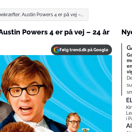
ekræfter: Austin Powers 4 er på vej –...
ustin Powers 4 er på vej – 24 år
Nye
G
Følg trend.dk på Google
Ga
me
en
vi
De
su
sm
E
Ki
Le
i P
AI