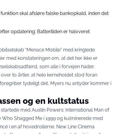
 funktion skal afsløre falske bankopkald, inden det
ter opdatering: Batteritiden er halvveret
 mobilselskab “Menace Mobile” med kringlede
der med konstateringen om, at det her ikke er
selskabsadfærd, som alle i forvejen hader.
 over to årtier, at hele kerneholdet stod foran
regriber tydeligt det, Myers nu antyder kommer i
kassen og en kultstatus
i startede med Austin Powers: International Man of
Spy Who Shagged Me i 1999 og kulminerede med
cé i en af hovedrollerne. New Line Cinema