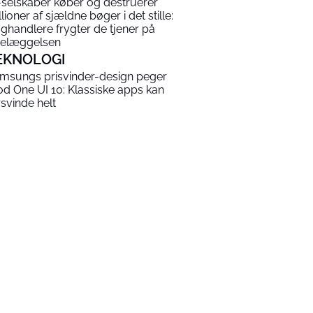
-selskaber køber og destruerer
llioner af sjældne bøger i det stille:
ghandlere frygter de tjener på
elæggelsen
EKNOLOGI
msungs prisvinder-design peger
d One UI 10: Klassiske apps kan
rsvinde helt