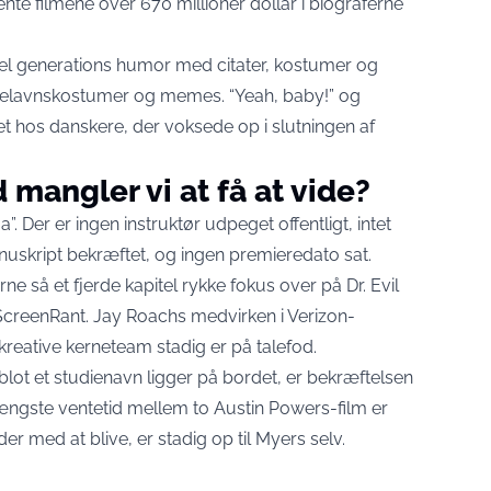
ente filmene over 670 millioner dollar i biograferne
el generations humor med citater, kostumer og
astelavnskostumer og memes. “Yeah, baby!” og
et hos danskere, der voksede op i slutningen af
 mangler vi at få at vide?
. Der er ingen instruktør udpeget offentligt, intet
 manuskript bekræftet, og ingen premieredato sat.
ne så et fjerde kapitel rykke fokus over på Dr. Evil
 ScreenRant. Jay Roachs medvirken i Verizon-
 kreative kerneteam stadig er på talefod.
r blot et studienavn ligger på bordet, er bekræftelsen
længste ventetid mellem to Austin Powers-film er
er med at blive, er stadig op til Myers selv.