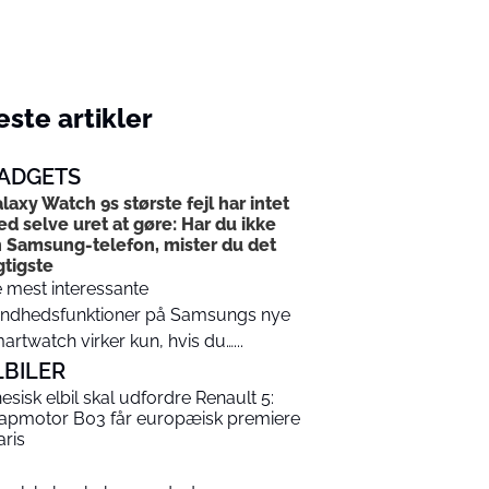
ste artikler
ADGETS
laxy Watch 9s største fejl har intet
d selve uret at gøre: Har du ikke
 Samsung-telefon, mister du det
gtigste
 mest interessante
ndhedsfunktioner på Samsungs nye
artwatch virker kun, hvis du…...
LBILER
nesisk elbil skal udfordre Renault 5:
apmotor B03 får europæisk premiere
aris