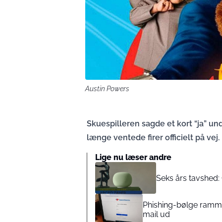
Austin Powers
Skuespilleren sagde et kort “ja” 
længe ventede firer officielt på vej.
Lige nu læser andre
Seks års tavshed:
Phishing-bølge ramme
mail ud