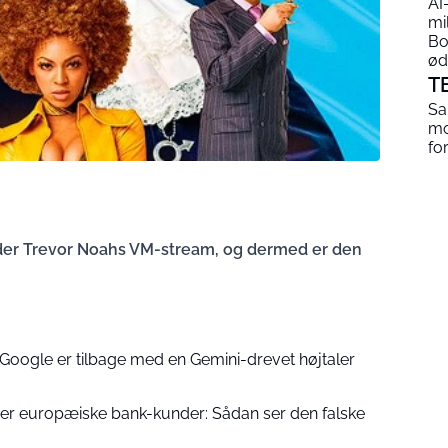
AI
mi
Bo
ød
T
Sa
mo
fo
under Trevor Noahs VM-stream, og dermed er den
 Google er tilbage med en Gemini-drevet højtaler
r europæiske bank-kunder: Sådan ser den falske