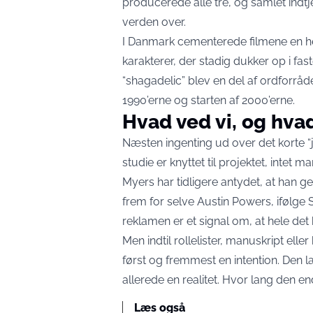
producerede alle tre, og samlet indtj
verden over.
I Danmark cementerede filmene en h
karakterer, der stadig dukker op i f
“shagadelic” blev en del af ordforråd
1990’erne og starten af 2000’erne.
Hvad ved vi, og hvad
Næsten ingenting ud over det korte “ja”
studie er knyttet til projektet, intet
Myers har tidligere antydet, at han ger
frem for selve Austin Powers, ifølge
reklamen er et signal om, at hele det
Men indtil rollelister, manuskript elle
først og fremmest en intention. Den 
allerede en realitet. Hvor lang den end
Læs også