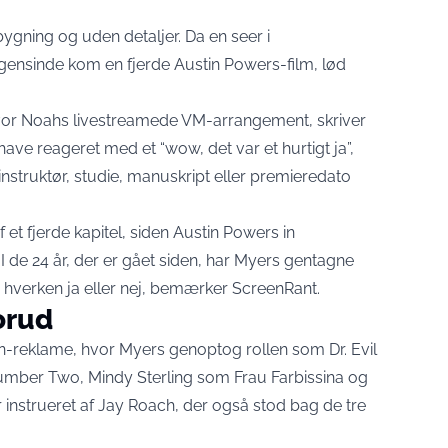
gning og uden detaljer. Da en seer i
ensinde kom en fjerde Austin Powers-film, lød
revor Noahs livestreamede VM-arrangement,
skriver
ave reageret med et “wow, det var et hurtigt ja”,
instruktør, studie, manuskript eller premieredato
f et fjerde kapitel, siden Austin Powers in
de 24 år, der er gået siden, har Myers gentagne
hverken ja eller nej,
bemærker ScreenRant
.
orud
-reklame, hvor Myers genoptog rollen som Dr. Evil
umber Two, Mindy Sterling som Frau Farbissina og
 instrueret af Jay Roach, der også stod bag de tre