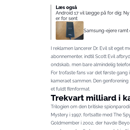
Læs også
Android 17 vil lægge på for dig: Ny
er for sent
Samsung-ejere ramt ef
I reklamen lancerer Dr. Evil sit eget
abonnementer, indtil Scott Evil afbry
ondskab, men bare almindelig telefon
For trofaste fans var det første gang i
kameraet sammen. Den genforening fo
et fuldt filmformat.
Trekvart milliard i 
Trilogien om den britiske spionparod
Mystery i 1997, fortsatte med The 
Goldmember i 2002, der havde Beyon