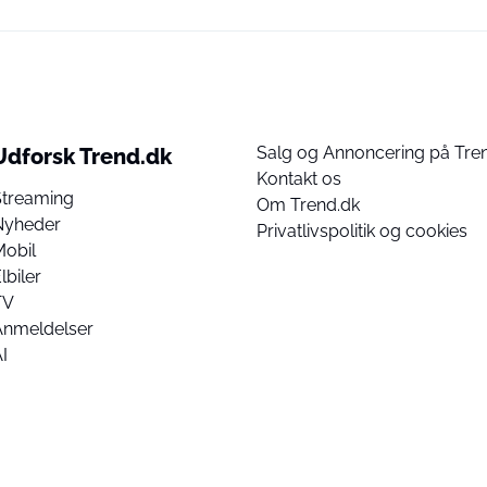
Salg og Annoncering på Tre
Udforsk Trend.dk
Kontakt os
Streaming
Om Trend.dk
Nyheder
Privatlivspolitik og cookies
Mobil
lbiler
TV
Anmeldelser
I