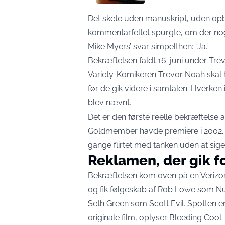
Det skete uden manuskript, uden opby
kommentarfeltet spurgte, om der nog
Mike Myers’ svar simpelthen: “Ja.”
Bekræftelsen faldt 16. juni under T
Variety
. Komikeren Trevor Noah skal h
før de gik videre i samtalen. Hverken 
blev nævnt.
Det er den første reelle bekræftelse a
Goldmember havde premiere i 2002. I 
gange flirtet med tanken uden at sige 
Reklamen, der gik f
Bekræftelsen kom oven på en Verizon
og fik følgeskab af Rob Lowe som N
Seth Green som Scott Evil. Spotten er
originale film,
oplyser Bleeding Cool
.