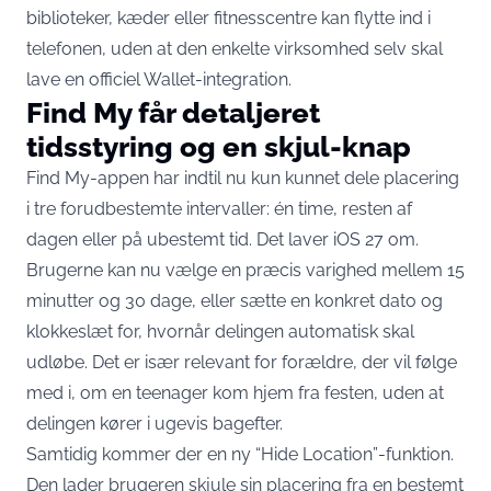
biblioteker, kæder eller fitnesscentre kan flytte ind i
telefonen, uden at den enkelte virksomhed selv skal
lave en officiel Wallet-integration.
Find My får detaljeret
tidsstyring og en skjul-knap
Find My-appen har indtil nu kun kunnet dele placering
i tre forudbestemte intervaller: én time, resten af
dagen eller på ubestemt tid. Det laver iOS 27 om.
Brugerne kan nu vælge en
præcis varighed mellem 15
minutter og 30 dage, eller sætte en konkret dato og
klokkeslæt
for, hvornår delingen automatisk skal
udløbe. Det er især relevant for forældre, der vil følge
med i, om en teenager kom hjem fra festen, uden at
delingen kører i ugevis bagefter.
Samtidig kommer der en ny “Hide Location”-funktion.
Den lader brugeren
skjule sin placering fra en bestemt