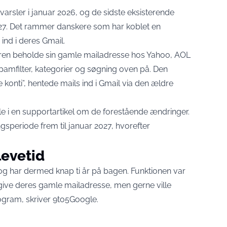
arsler i januar 2026, og de sidste eksisterende
27. Det rammer danskere som har koblet en
ind i deres Gmail.
geren beholde sin gamle mailadresse hos Yahoo, AOL
pamfilter, kategorier og søgning oven på. Den
 konti”, hentede mails ind i Gmail via den ældre
e i en supportartikel om de forestående ændringer
.
speriode frem til januar 2027, hvorefter
 levetid
 og har dermed knap ti år på bagen. Funktionen var
give deres gamle mailadresse, men gerne ville
ogram,
skriver 9to5Google
.