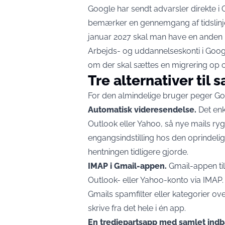
Google har sendt advarsler direkte i
bemærker en gennemgang af tidslin
januar 2027 skal man have en anden 
Arbejds- og uddannelseskonti i Goog
om der skal sættes en migrering op c
Tre alternativer til
For den almindelige bruger peger Goo
Automatisk videresendelse.
Det enkl
Outlook eller Yahoo, så nye mails ryg
engangsindstilling hos den oprindel
hentningen tidligere gjorde.
IMAP i Gmail-appen.
Gmail-appen til 
Outlook- eller Yahoo-konto via IMAP. 
Gmails spamfilter eller kategorier 
skrive fra det hele i én app.
En tredjepartsapp med samlet indb