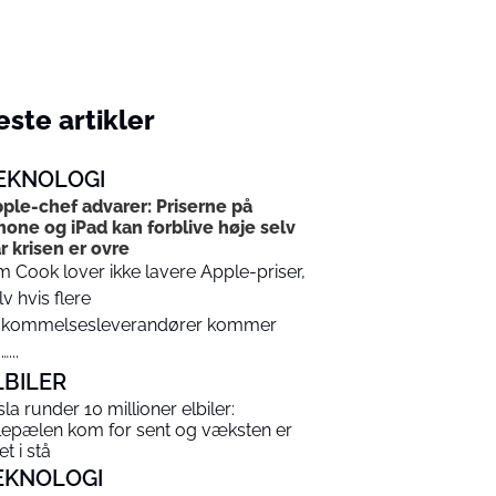
ste artikler
EKNOLOGI
ple-chef advarer: Priserne på
hone og iPad kan forblive høje selv
r krisen er ovre
m Cook lover ikke lavere Apple-priser,
lv hvis flere
kommelsesleverandører kommer
...
LBILER
sla runder 10 millioner elbiler:
lepælen kom for sent og væksten er
t i stå
EKNOLOGI