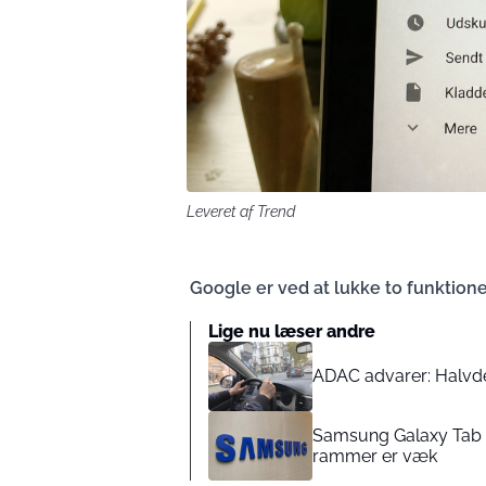
Leveret af Trend
Google er ved at lukke to funktioner
Lige nu læser andre
ADAC advarer: Halvdele
Samsung Galaxy Tab få
rammer er væk