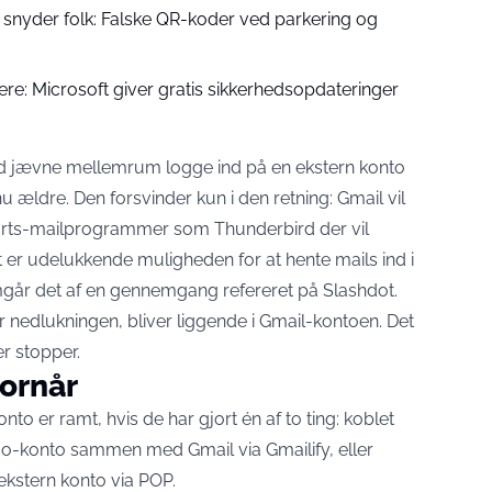
snyder folk: Falske QR-koder ved parkering og
re: Microsoft giver gratis sikkerhedsopdateringer
d jævne mellemrum logge ind på en ekstern konto
 ældre. Den forsvinder kun i den retning: Gmail vil
parts-mailprogrammer som Thunderbird der vil
t er udelukkende muligheden for at hente mails ind i
går det af en gennemgang refereret på Slashdot
.
ør nedlukningen, bliver liggende i Gmail-kontoen. Det
r stopper.
ornår
o er ramt, hvis de har gjort én af to ting: koblet
oo-konto sammen med Gmail via Gmailify, eller
n ekstern konto via POP.