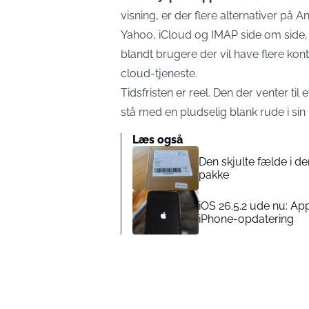
visning, er der flere alternativer på
Yahoo, iCloud og IMAP side om side
blandt brugere der vil have flere konti
cloud-tjeneste.
Tidsfristen er reel. Den der venter til 
stå med en pludselig blank rude i sin
Læs også
Den skjulte fælde i de
pakke
iOS 26.5.2 ude nu: A
iPhone-opdatering