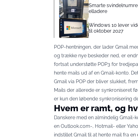
Smarte svindelnumre 
elladere
Windows 10 lever vide
til oktober 2027
POP-hentningen, der lader Gmail me
og trække nye beskeder ned, er endnu
fortsat understøtte POP3 for tredje
hente mails ud af en Gmail-konto. De
Gmail via POP der bliver slukket,
frem
Mails der allerede er synkroniseret f
er kun den løbende synkronisering de
Hvem er ramt, og hv
Danskere med en almindelig Gmail-kont
en Outlook.com-, Hotmail- eller Yah
indstillet Gmail til at hente mail fra e