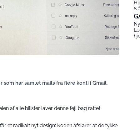
Hj
8 
G
Ny
Le
hj
 som har samlet mails fra flere konti i Gmail.
n af alle bilister laver denne fejl bag rattet
r et radikalt nyt design: Koden afslører at de tykke