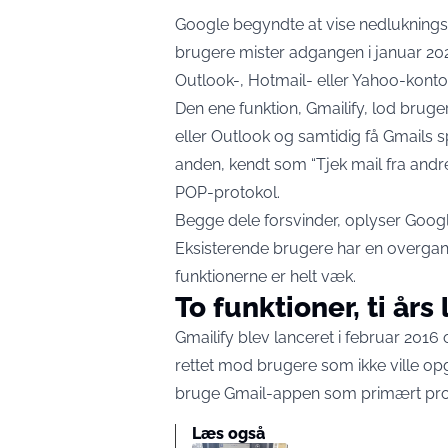
Google begyndte at vise nedlukningsv
brugere mister adgangen i januar 20
Outlook-, Hotmail- eller Yahoo-konto 
Den ene funktion, Gmailify, lod bru
eller Outlook og samtidig få Gmails s
anden, kendt som “Tjek mail fra andre
POP-protokol.
Begge dele forsvinder,
oplyser Googl
Eksisterende brugere har en overgang
funktionerne er helt væk.
To funktioner, ti års
Gmailify blev lanceret i februar 2016
rettet mod brugere som ikke ville op
bruge Gmail-appen som primært pr
Læs også