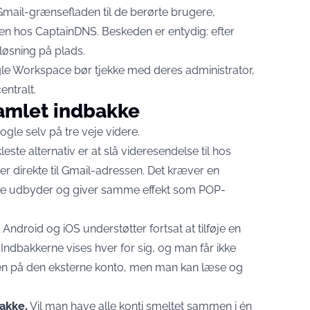
 Gmail-grænsefladen til de berørte brugere,
jen hos CaptainDNS
. Beskeden er entydig: efter
løsning på plads.
le Workspace bør tjekke med deres administrator,
entralt.
 samlet indbakke
gle selv på tre veje videre.
este alternativ er at slå videresendelse til hos
er direkte til Gmail-adressen. Det kræver en
ige udbyder og giver samme effekt som POP-
Android og iOS understøtter fortsat at tilføje en
Indbakkerne vises hver for sig, og man får ikke
oven på den eksterne konto, men man kan læse og
akke.
Vil man have alle konti smeltet sammen i én