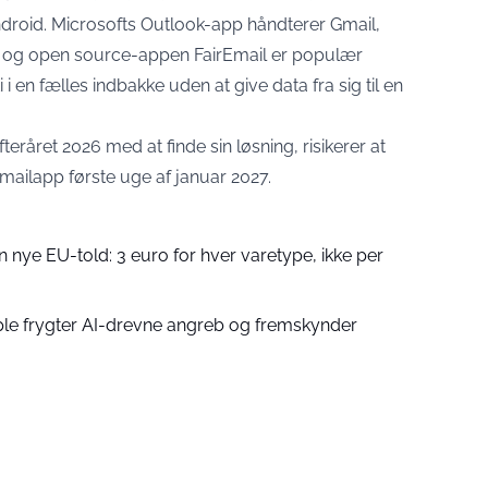
 Android. Microsofts Outlook-app håndterer Gmail,
, og open source-appen FairEmail er populær
 i en fælles indbakke uden at give data fra sig til en
efteråret 2026 med at finde sin løsning, risikerer at
 mailapp første uge af januar 2027.
n nye EU-told: 3 euro for hver varetype, ikke per
pple frygter AI-drevne angreb og fremskynder