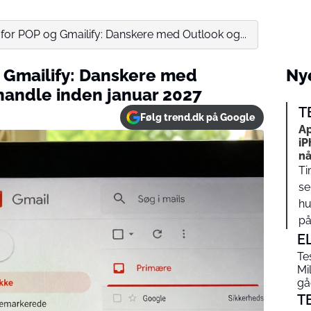
 for POP og Gmailify: Danskere med Outlook og...
g Gmailify: Danskere med
Nye
handle inden januar 2027
T
Følg trend.dk på Google
Ap
iP
nå
Ti
se
hu
på…
E
Te
Mi
gåe
T