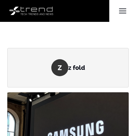
Z
z fold