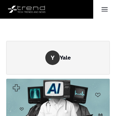
Y
Yale