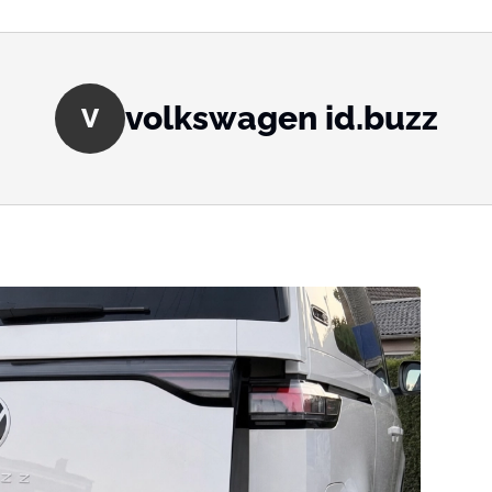
volkswagen id.buzz
V