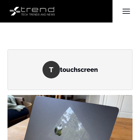
T
touchscreen