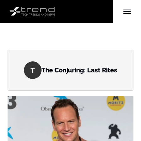
T
The Conjuring: Last Rites