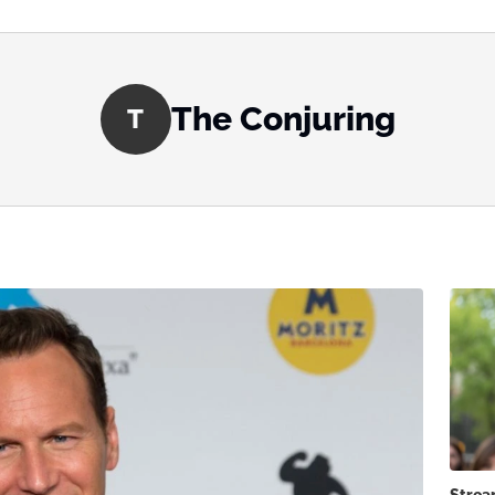
The Conjuring
T
Strea