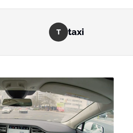
taxi
T