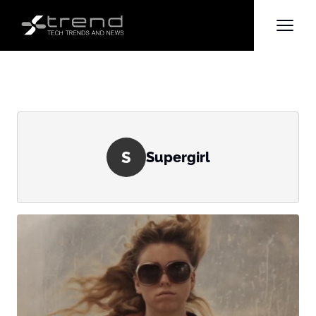
S
Supergirl