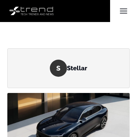
S
Stellar