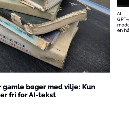
AI
GPT-5
model
en hå
r gamle bøger med vilje: Kun
er fri for AI-tekst