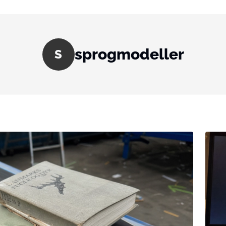
sprogmodeller
S