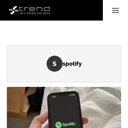
S
spotify