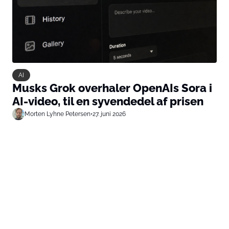
AI
Musks Grok overhaler OpenAIs Sora i
AI-video, til en syvendedel af prisen
Morten Lyhne Petersen
•
27. juni 2026