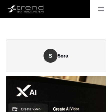
S
Sora