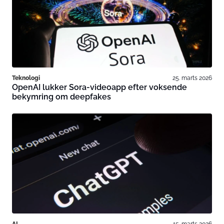
Teknologi
25. marts 2026
OpenAI lukker Sora-videoapp efter voksende
bekymring om deepfakes
AI
15. marts 2026