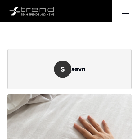
S
søvn