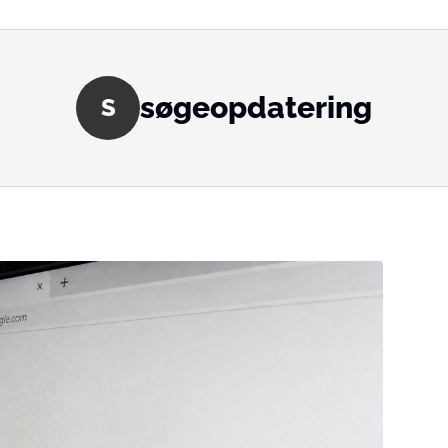
søgeopdatering
S