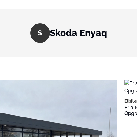
Skoda Enyaq
S
Elbile
Er al
Opgr