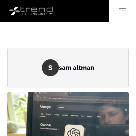
S
sam altman