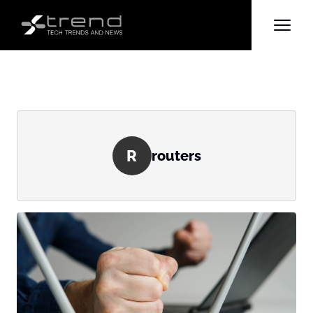
R
routers