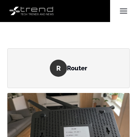
R
Router