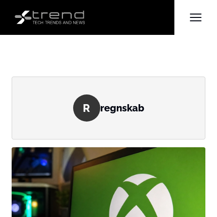
R
regnskab