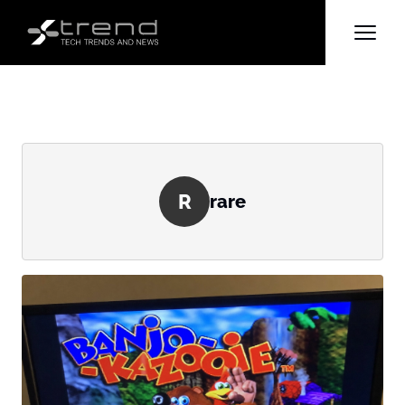
R
rare