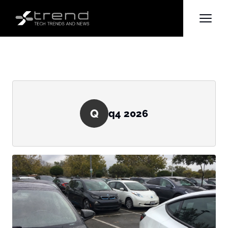
Q
q4 2026