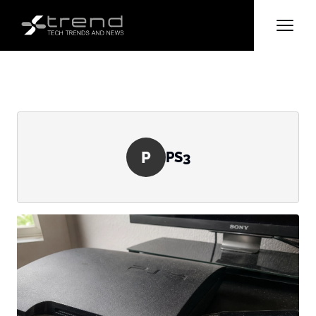
P
PS3