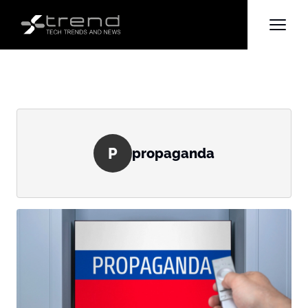
P
propaganda