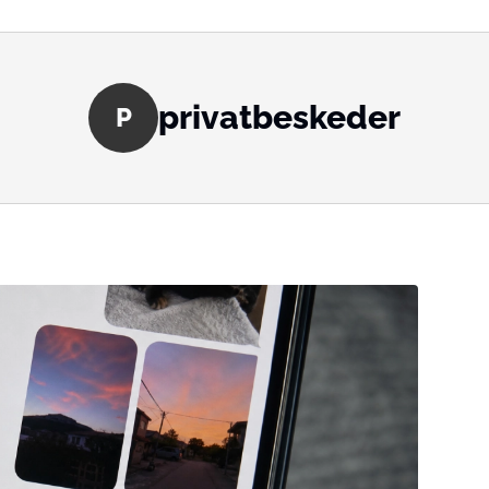
privatbeskeder
P