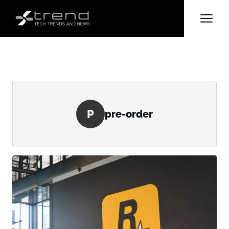
P
pre-order