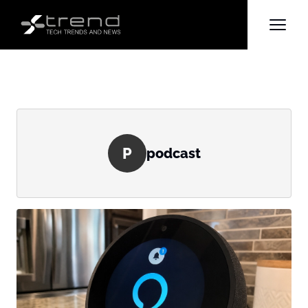
P
podcast