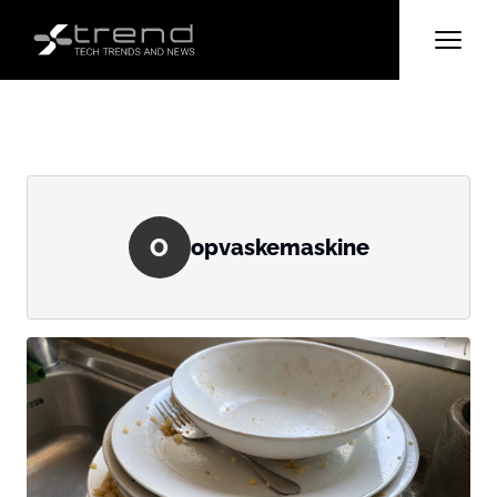
O
opvaskemaskine