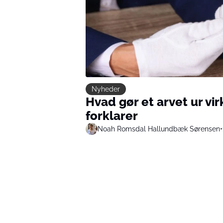
Nyheder
Hvad gør et arvet ur vi
forklarer
Noah Romsdal Hallundbæk Sørensen
•