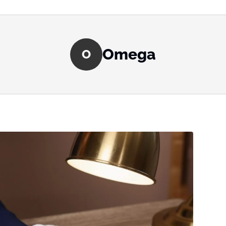
Omega
O