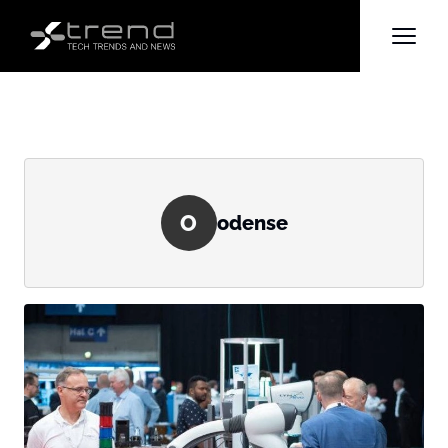
O
odense