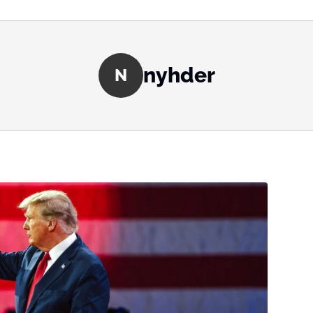
nyhder
N