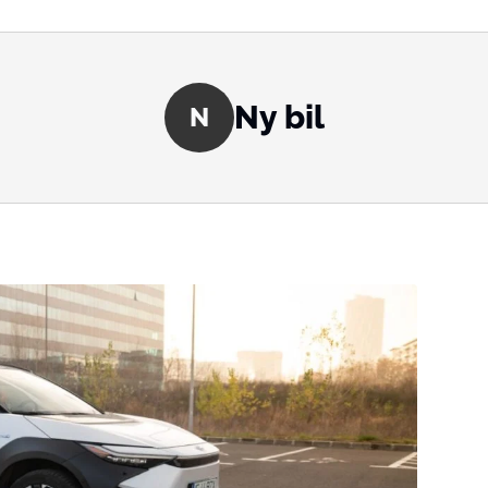
Ny bil
N